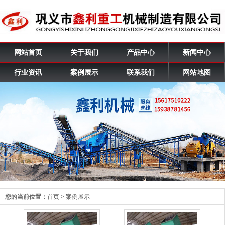
网站首页
关于我们
产品中心
新闻中心
行业资讯
案例展示
联系我们
网站地图
您的当前位置：
首页
>
案例展示