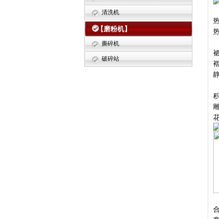
清洗机
【磨粉机】
撕碎机
破碎站