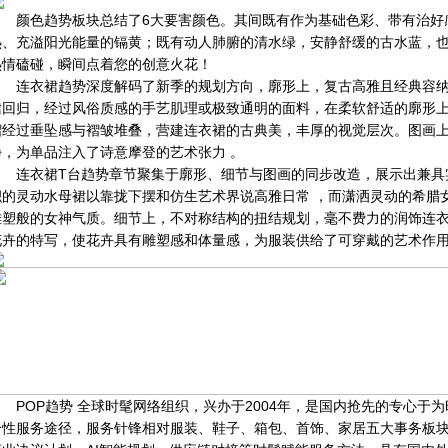
颜色趋势板块总结了6大要害颜色。其间既有作为基础色彩、带有治好
热、充溢阳光能量的镉黄；既有动人肺腑的清水绿，安静舒缓的古水蓝，
热情磕碰，瞬间点着您的创意火花！
连衣裙趋势深度解码了新季的规划方向，廓形上，复古高雅且经典容纳
裙回归，经过风俗质感的手艺肌理或极致通明的面料，在柔软舒适的廓形
褶经过垂坠感与褶皱堆叠，营建连衣裙的古典美，丰厚的视觉层次。图画
静，为单品注入了诗意摩登的艺术张力 。
连衣裙T台趋势章节聚集于廓形、细节与图画的同步改造，展示出兼具
积的灵动水母裙以靠拢下摆和仿生艺术界说高雅日常 ，而潇洒灵动的希腊
雕塑般的女神气质。细节上，不对称结构的扭结规划，毫不费力的润饰连
花卉的特写，使花卉具有雕塑感和体量感，为服装供给了可穿戴的艺术作
POP趋势 全球时髦网络组织，兴办于2004年，是国内抢先的专心于
合性服务途径，服务针锋相对服装、鞋子、箱包、首饰、家居五大事务板