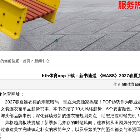
您的当前位置：
首页
>
新闻中心
hth体育app下载：新书速递 《MASS》2027
作者
hth体育a
th体育网址：
2027春夏连衣裙的潮流暗码，现在为您独家揭秘！POP趋势作为职业趋势
夏女装连衣裙单品趋势书本。本书总结了10大风格趋势、6个要害颜色、2
场与头部品牌事例，深化解读最新的连衣裙规划亮点，助您把握时髦先机
风格趋势板块提醒了新季多元并存的时髦风向，连衣裙从田园风分支的
经过修建美学完成镇定朴实的极简主义，以及极繁美学的鎏金都会与浪漫田