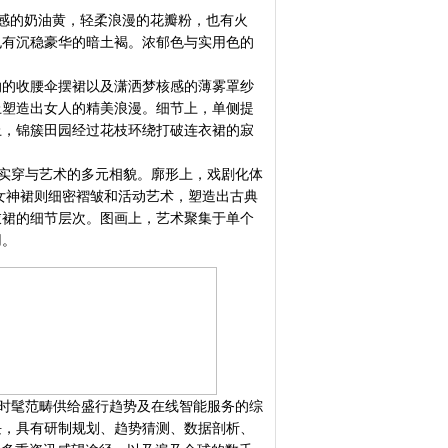
感的奶油黄，轻柔浪漫的花瓣粉，也有火
也有沉稳豪华的暗土褐。浓郁色与实用色的
的收腰伞摆裙以及潇洒梦核感的薄雾罩纱
上塑造出女人的精美浪漫。细节上，单侧提
上，锦簇田园经过花枝环绕打破连衣裙的寂
实穿与艺术的多元相貌。廓形上，戏剧化体
女神裙则细密褶皱和活动艺术，塑造出古典
衣裙的细节层次。图画上，艺术聚集于单个
用。
为时髦范畴供给盛行趋势及在线智能服务的综
块，具有研制规划、趋势猜测、数据剖析、