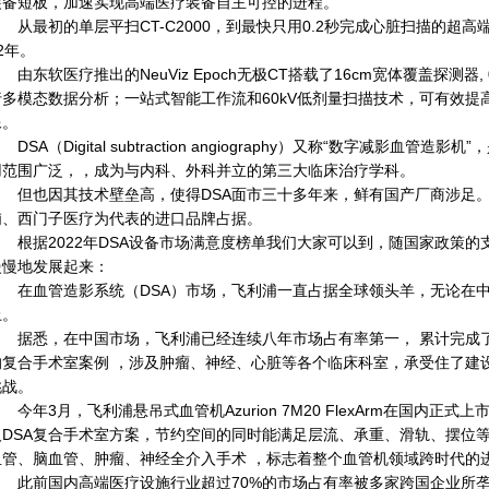
装备短板，加速实现高端医疗装备自主可控的进程。
最初的单层平扫CT-C2000，到最快只用0.2秒完成心脏扫描的超高端Neu
2年。
东软医疗推出的NeuViz Epoch无极CT搭载了16cm宽体覆盖探测器
行多模态数据分析；一站式智能工作流和60kV低剂量扫描技术，可有效
像。
SA（Digital subtraction angiography）又称“数字减影血
用范围广泛，，成为与内科、外科并立的第三大临床治疗学科。
但也因其技术壁垒高，使得DSA面市三十多年来，鲜有国产厂商涉足。其
浦、西门子医疗为代表的进口品牌占据。
根据2022年DSA设备市场满意度榜单我们大家可以到，随国家政策的支
慢慢地发展起来：
在血管造影系统（DSA）市场，飞利浦一直占据全球领头羊，无论在中国
上。
据悉，在中国市场，飞利浦已经连续八年市场占有率第一， 累计完成了近20
的复合手术室案例 ，涉及肿瘤、神经、心脏等各个临床科室，承受住了建
挑战。
今年3月，飞利浦悬吊式血管机Azurion 7M20 FlexArm在国内正
人DSA复合手术室方案，节约空间的同时能满足层流、承重、滑轨、摆位
血管、脑血管、肿瘤、神经全介入手术 ，标志着整个血管机领域跨时代的
此前国内高端医疗设施行业超过70%的市场占有率被多家跨国企业所垄断