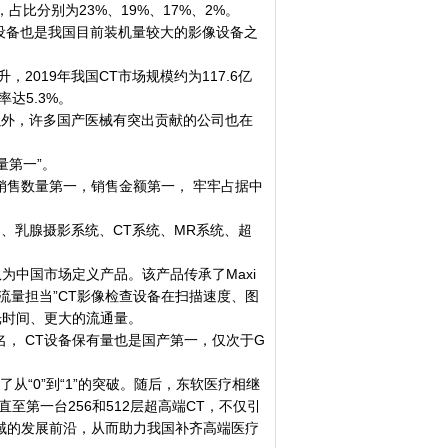
占比分别为23%、19%、17%、2%。
设备也是我国目前装机量较大的影像设备之
019年我国CT市场规模约为117.6亿
率达5.3%。
”以外，许多国产医械有突出贡献的公司也在
量第一”。
售数量第一，销售金额第一， 牢牢占据中
、乳腺摄影系统、CT系统、MR系统、超
团队为中国市场定义产品。该产品传承了Maxi
流量担当”CT影像检查设备在扫描速度、图
光时间、更大的流通量。
， CT设备保有量也是国产第一，仅次于G
“0”到“1”的突破。随后，东软医疗相继
直至第一台256和512层超高端CT，不仅引
域的发展前沿，从而助力我国补齐高端医疗