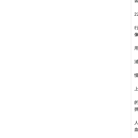
从
2
由
D