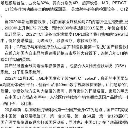
市场规模居首位，占比达32%。其次分别为XR、超声设备、MR、PET/CT，
CT设备作为功能齐全的病情探测器， 是放射科必备的检测设备， CT
一。
自2020年新冠疫情以来，我们国家医疗机构对CT的需求也是指数般上升，2
，2020年上升到172.7亿元，预计2030年将达到290.5亿元，年复合增长
统计显示， 2022年CT设备市场满意度TOP10除了我们熟知的“GPS
其中，例如赛诺威盛、明峰医疗、联影医疗、东软医疗等。
其中，GE医疗与东软医疗分别占据了“销售数量第一”以及“国产销售数
在近几年国内自主品牌迅速崛起抢占市场的大背景下，连续几年CT的销
高端CT市场的蛋糕。
其产品涵盖全线高端医学影像设备， 包括介入X射线造影系统（DSA）
声系统、分子影像系统等。
022年12月10日，GE中国发布了其“先行CT select”，真正的中国
ma高能宽体硬件平台，创新性采用40mm数字视网膜探测器，让门急诊的“
像质量、诊断效能方面均大幅度的提高，拥有更快的扫描速度、更短的曝
在中国CT市场占有率中，东软医疗持续多年销售额位居国产品牌第一名
E、西门子、飞利浦。
20多年前，以东软医疗研制出第一台国产全身CT为起点，国产CT实现了从
推出中国第一台双层螺旋CT、第一台16层、第一台64层、第一台128层CT
领国产医学影像设备逐步打破国际垄断，同时也让中国CT走在了超高端领