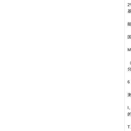
但
（
分
据