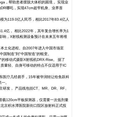
mega，帮助患者摆脱大体积的困境， 实现业
动DR哪吒，实现47cm超窄机身、业界首
19.0亿人民币，相比2017年83.4亿人
4亿， 相比2022年，其年复合增长率为1
的影响，X射线检测设备预计在未来五年将维
土化进程。自2007年进入中国市场至
中国制造”到“中国智造”的蜕变。
移动式摄影X射线机DRX-Rise。 据了
质量轻、自身可移动的特点不仅适用于IC
医疗几经易手，15年被华润转让给鱼跃科
第一。
发， 产品线包括CT、MR、DR、RF、
，搭载120cm平板探测器，仅需要一次低剂量
在北京积水潭医院新街口院区放射科正式投