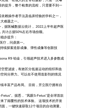
R完成一名成人的全脊柱摄影，只需一次曝
著的提升，整个检查的流程，只需要不到一
依赖操作者手法及临床经验的学科之一，
最大难题之一。
外，据医械数据云统计， 2022上半年超声医
，共计占据50%左右市场份额。
稳步提升：
医疗，问鼎第一。
声持续探索造影成像、弹性成像等创新技
na R9 铂金，引领超声技术进入多参数成
空壁滤波，有效区分低速运动的组织和血
和空间分辨力。可以在不使用造影剂的情况
丰富产品布局。 目前，开立医疗拥有自
。
s”。据悉， “凤眼S-Fetus”是全球首款
来了颠覆性的技术体验。 这项技术的开发
切面，一键快速获取12个项目的自动测量。