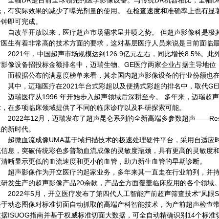
全幅DR是目前全球领先的医学影像设备。与传统DR机器相比，全幅D
光，有实际效果的减少了曝光剂量的使用。 在检查速度和准确率上也有显
分钟即可完成。
自改革开放以来，医疗超声市场需求呈井喷之势。 但超声影像科是极其
对医生有着非常高的技术方面的要求，这对基层医疗人员来说是目前面临
2021年，中国超声市场规模达到126.9亿元左右，同比增长8.5%。此
疗影像设备招投标金额排名中，迈瑞生物、GE医疗两家企业占据主导地位
而根据公布的满意度榜单来看，其余国内超声影像设备的行业份额也在
其中，迈瑞医疗在2021年台式彩超以及便携式彩超的排名中，取代GE
迈瑞医疗从1996 年开始步入超声领域后深耕至今。 多年来，迈瑞超
术，在多项临床领域提供了不同的临床诊疗以及科研探索可能。
2022年12月，迈瑞发布了超声昆仑系列的全新高端多参数超声——Reso
像的新时代。
超微血流成像UMA基于域扫描技术的极速处理硬件平台，采用自适应时
流信息，突破传统彩色多普勒血流成像的灵敏度瓶颈，具有更高的灵敏度
下清晰显示更低的血流速度和更小的血管，助力新生血管的早期诊断。
超声影像作为开立医疗的起家业务，多年来其一直走在行业前列，并持续
主研发生产的超声影像产品20余款，产品全方面覆盖临床应用的各个领域
022年5月，开立医疗发布了第四代人工智能产前超声筛查技术“凤眼S-Fetu
基于动态图像对标准切面自动抓取的高端产科智能技术，为产前超声检查带
依据ISUOG指南并基于权威标准切面大数据，可全自动精确识别14个标准