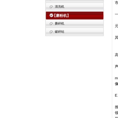
清洗机
【磨粉机】
撕碎机
元
破碎站
2