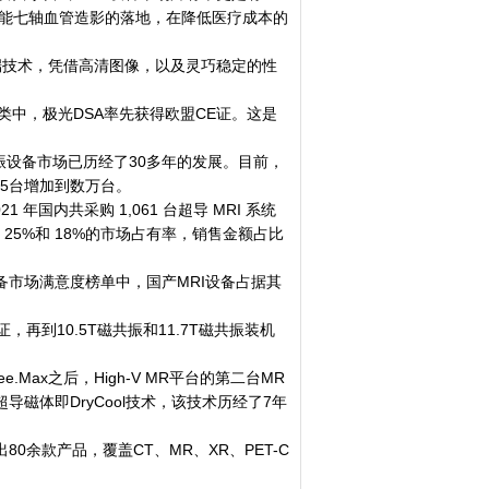
”智能七轴血管造影的落地，在降低医疗成本的
技术，凭借高清图像，以及灵巧稳定的性
中，极光DSA率先获得欧盟CE证。这是
振设备市场已历经了30多年的发展。目前，
75台增加到数万台。
国内共采购 1,061 台超导 MRI 系统
 28%、25%和 18%的市场占有率，销售金额占比
备市场满意度榜单中，国产MRI设备占据其
到10.5T磁共振和11.7T磁共振装机
e.Max之后，High-V MR平台的第二台MR
导磁体即DryCool技术，该技术历经了7年
余款产品，覆盖CT、MR、XR、PET-C