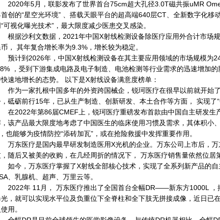
2020年5月，联影发布了世界首台75cm超大孔径3.0T磁共振uMR O
界首创的“星空光环境” 、搭载天眼平台的超高端640层CT、全新数字化移
创“可视化曝光技术”，最大限度减少医患交叉感染。
根据沙利文数据，2021年中国X射线检测设备除医疗应用外合计市场规模为1
民币， 其年复合增长率为9.3%，增长较为稳定。
预计到2026年，中国X射线检测设备在其主要应用领域的市场规模为241.
5.8% ，受到下游集成电路及电子制造、电池检测等行业需求的迅速增加
持快速地增长的态势。 以下是X射线设备满意度榜单：
作为一家扎根中国多年的外资跨国械企，锐珂医疗在很早以前就开始了本
今，砥砺前行15年，已从生产制造、创新研发、本土合作等方面， 实现了“
在2022年第86届CMEF上，锐珂医疗重磅发布首款由中国自主研发生产的
解，该产品最大限度地考虑了中国医生的临床使用习惯及需求，其体积小、
U，也能够为疫情防控“添砖加瓦”，或在抢险救援中发挥重要作用。
万东医疗是国内最早研发制造医用X光机的企业。万东公司上市后，万东
技，随后又被美的收购，在几经周折的情况下， 万东医疗销售量依然位居
如今，万东医疗掌握了X射线全部核心技术，实现了全系列新产品的自主研
DSA、乳腺机、超声、万里云等。
2022年 11月， 万东医疗推出了全国首台全幅DR——新东方1000L 
曝光，就可以实现水平位及负重位下全脊柱和全下肢无拼接成像，近日已
入使用。