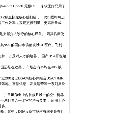
Viz Epoch 无极CT， 东软医疗只用了
, 0.2秒至快完成心脏扫描，一次扫描即可进
提高工作效率，实现更低剂量、更高质量成
管造影机”，是支撑介入诊疗的核心设备。 因其临床使
95%的国内市场都被以GE医疗、飞利
持，以及对人才的培养， 国产DSA开也始
还是在欧美， 市场占有率均在40%以
0套以DSA为核心并结合US/CT/MR
设落地、智慧信息、发展运营等一系列复杂
式上市，并且延伸出业内首款且唯一的空中机器
等一系列复合手术室的严苛要求， 适用于心
进步。
，其中，DSA设备市场占有率更是有9