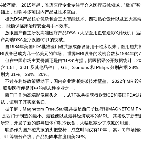
2%被垄断。 2015年起，唯迈医疗专业专注于介入医疗器械领域，“极光
基础上，也弥补多项国内产品及技术空白。
极光DSA产品核心优势包含三大智能技术、四项贴心设计以及五大高端
能， 能确保临床治疗安全与手术效率。
放眼国产自主研发高端医疗产品DSA（大型医用血管造影X射线机）品类
国产高端DSA医疗设施0到1的突破。
自1984年美国FDA批准医用磁共振成像设备用于临床以来，医用磁共
MRI设备已成为几十亿美元的市场， 世界MRI设备的装机台数从1984年的
在中国市场主要份额还是由“GPS”占据，据医招采公开数据统计，2021 年
含 1.5T、3.0T 及其他品种），GE、Siemens 和 Philips 分别占据
别为 31%、 29%、20%。
不过在利好政策驱动下，国内企业逐渐突破技术壁垒。 2022年MRI设
6，联影医疗便是其中的标志性企业之一。
西门子作为高端影像巨头之一，从7T磁共振获得欧盟CE和美国FDA认证，再
测试，证明了其实至名归。
了解，Magnetom Free.Star磁共振是西门子医疗继MAGNETOM Fre
I。是西门子制造的最小、最轻便以及最具经济成本的MRI。 其搭载了新型超
的研究，开发了新的超导磁体和制冷设备，大幅度减少了液氦的用量。
联影作为国产磁共振的头把交椅，成立时间仅有10年， 累计向市场推出80
T、RT等细分产线，产品矩阵丰富度媲美GPS。