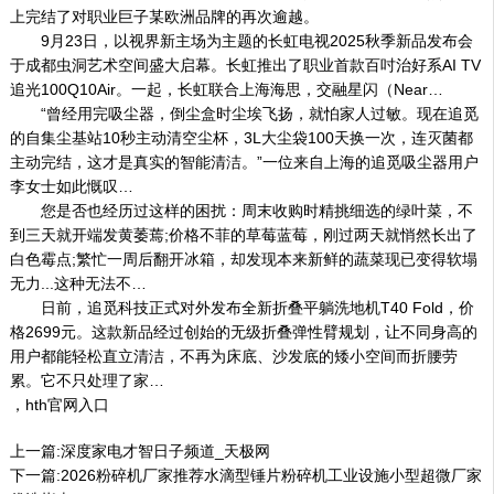
上完结了对职业巨子某欧洲品牌的再次逾越。
9月23日，以视界新主场为主题的长虹电视2025秋季新品发布会
于成都虫洞艺术空间盛大启幕。长虹推出了职业首款百吋治好系AI TV
追光100Q10Air。一起，长虹联合上海海思，交融星闪（Near…
“曾经用完吸尘器，倒尘盒时尘埃飞扬，就怕家人过敏。现在追觅
的自集尘基站10秒主动清空尘杯，3L大尘袋100天换一次，连灭菌都
主动完结，这才是真实的智能清洁。”一位来自上海的追觅吸尘器用户
李女士如此慨叹…
您是否也经历过这样的困扰：周末收购时精挑细选的绿叶菜，不
到三天就开端发黄萎蔫;价格不菲的草莓蓝莓，刚过两天就悄然长出了
白色霉点;繁忙一周后翻开冰箱，却发现本来新鲜的蔬菜现已变得软塌
无力...这种无法不…
日前，追觅科技正式对外发布全新折叠平躺洗地机T40 Fold，价
格2699元。这款新品经过创始的无级折叠弹性臂规划，让不同身高的
用户都能轻松直立清洁，不再为床底、沙发底的矮小空间而折腰劳
累。它不只处理了家…
，hth官网入口
上一篇:
深度家电才智日子频道_天极网
下一篇:
2026粉碎机厂家推荐水滴型锤片粉碎机工业设施小型超微厂家