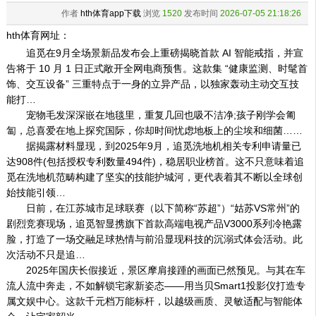
作者
hth体育app下载
浏览
1520
发布时间
2026-07-05 21:18:26
hth体育网址：
追觅在9月全场景新品发布会上重磅揭晓首款 AI 智能戒指，并宣
告将于 10 月 1 日正式敞开全网电商预售。这款集 “健康监测、时髦首
饰、交互设备” 三重特点于一身的立异产品，以独家轰动主动交互技
能打…
宠物毛发深深嵌在地毯里，重复几回也吸不洁净;孩子刚学会匍
匐，总喜爱在地上探究国际，你却时间忧虑地板上的尘埃和细菌……
据揭露材料显现，到2025年9月，追觅洗地机相关专利申请量已
达908件(包括授权专利数量494件)，稳居职业榜首。这不只意味着追
觅在洗地机范畴构建了坚实的技能护城河，更代表着其不断以全球创
始技能引领…
日前，在江苏城市足球联赛（以下简称“苏超”）“姑苏VS常州”的
剧烈竞赛现场，追觅智显携旗下首款高端电视产品V3000系列冷艳露
脸，打造了一场交融足球热情与前沿显现科技的沉溺式体会活动。此
次活动不只是追…
2025年国庆长假接近，景区摩肩接踵的画面已然预见。与其在车
流人流中奔走，不如解锁宅家新姿态——用当贝Smart1投影仪打造专
属文娱中心。这款千元档万能标杆，以越级画质、灵敏适配与智能体