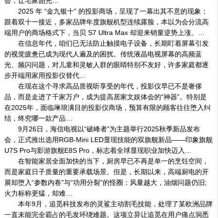
会，让宅家韶光…
2025 年 “金九银十” 的投影商场，呈现了一幕出其不意的现象：
跟着双十一接近，多家品牌年度旗舰机型连续露脸，本以为会分流高
端用户的商场格式下，当贝 S7 Ultra Max 却迎来销量逆势上涨。…
在信息年代，咱们已无法防止触摸电子设备，长期盯着屏幕引发
的视觉疲惫已成为现代人遍及的困扰。传统液晶电视屏幕的高频蓝
光、频闪问题，对儿童和灵敏人群的眼睛特别不友好，许多家庭都逐
步开端用家用投影仪替代…
在现在这个寻求高品质视听享受的年代，投影仪早已不是奢侈
品，而是走进了千家万户，成为提高居家文娱体会的“神器”。特别是
在2025年，面临琳琅满目的投影仪商场，预算有限的顾客往往堕入纠
结，终究哪一款产品…
9月26日，海信电视以“破峰者”为主题举行2025秋季新品发布
会，正式推出选用RGB-Mini LED显现技能的双旗舰新品——印象旗舰
U7S Pro与影游旗舰E8S Pro，标志着全球显现职业加快迈入…
在智能家居全面加快的当下，厨房早已不再是单一的烹饪空间，
而是家庭日子质量的重要承载场景。但是，长期以来，高端厨电的开
展却堕入“参数内卷”与“功用分裂”的怪圈：风量越大，油烟问题仍旧;
火力标称更猛，却难…
本年9月，追觅科技发布的灵鲨主动割毛技能，处理了某欧洲品牌
一直未能完全霸占的毛发环绕难题。这项立异让追觅在用户痛点洞悉