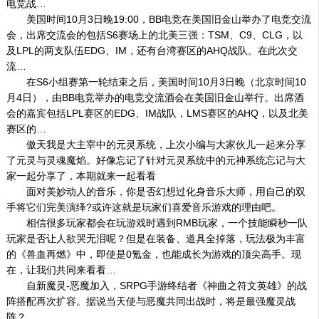
电竞战…
美国时间10月3日晚19:00，BB电竞在美国旧金山举办了电竞交流
会，出席交流会的包括S6赛场上的北美三强：TSM、C9、CLG，以
及LPL的两支队伍EDG、IM，还有台湾赛区的AHQ战队。在此次交
流…
在S6小组赛第一轮结束之后，美国时间10月3日晚（北京时间10
月4日），由BB电竞举办的电竞交流酒会在美国旧金山举行。出席酒
会的嘉宾包括LPL赛区的EDG、IM战队，LMS赛区的AHQ，以及北美
赛区的…
傲天我是大主宰中的元灵系统，上次小编与大家伙儿一起来分享
了元灵与灵魂魔焰。好像忘记了针对元灵系统中的元神系统忘记与大
家一起分享了，本期就来一起看看
面对美妙动人的音乐，你是否幻想过化身音乐大师，用自己的双
手将它们完美演绎?或许这就是玩家们喜爱音乐游戏的理由吧。
相信很多玩家都会在玩游戏时遇到RMB玩家，一个技能瞬秒一队
玩家是否让人欲哭无泪呢？但是在装备、道具全掉落，玩法极为丰富
的《兽血再燃》中，即使是0氪金，也能成长为游戏的顶尖高手。现
在，让我们共同来看看…
自新魔灵-恶魔加入，SRPG手游终结者《神曲之符文英雄》的战
阵搭配再次扩容。据说当天使与恶魔共同出战时，将是最强魔灵战
阵？