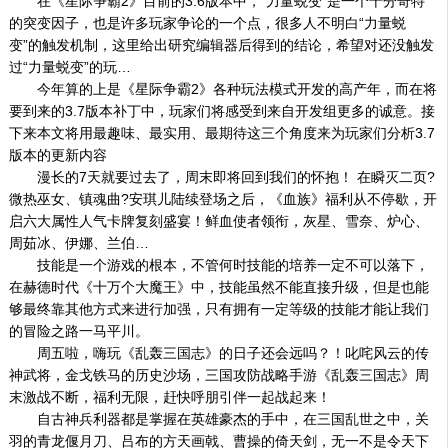
在《星际争霸2》目前的3.6版本中，“力量蜕变”是一个十分奇特
的突变因子，也是许多玩家争论的一个点，很多人不明白“力量蜕
变”的触发机制，这里给出研究编辑器后得到的结论，希望对还没触发
过“力量蜕变”的玩…
今年算的上是《星际争霸2》各种玩法模式开发的高产年，而在将
要到来的3.7版本补丁中，玩家们将感受到来自开发组更多的诚意。接
下来本文将用最趣味、最实用、最期待这三个角度来为玩家们分析3.7
版本的更新内容
漫长的7天就要过去了，周末即将回到我们的怀抱！ 在瞬灭二页?
微热巫女、镇魂曲?安琪儿陆续登场之后，《血族》福利从不停歇，开
启六大属性人气卡牌复刻盛宴！鲜血使者领衔，灰星、雪奈、炉心、
周茹冰、伊娜、兰伯…
技能是一个游戏的根本，不管何时技能的培养一定不可以落下，
在赫德时代《十万个大魔王》中，技能虽然不能直接升级，但是也能
够最终靠其他方式来进行加强，只有拥有一定等级的技能才能让我们
的冒险之路一马平川。
周五啦，嗨玩《乱轰三国志》的日子还会远吗？！叱咤风云的传
神武将，金戈铁马的历史沙场，三国攻防战略手游《乱轰三国志》周
末激战不断，福利无限，赶快呼朋引伴一起战起来！
自古神兵利器都是掌握在英雄豪杰的手中，在三国乱世之中，关
羽的青龙偃月刀、吕布的方天画戟、曹操的倚天剑，无一不是令天下