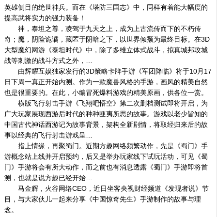
英雄侧目的绝世神兵。而在《塔防三国志》中，同样有着能大幅度的
提高武将实力的强力装备！
神，泰坦之尊，凌驾于九天之上，成为上古流传而下的不朽传
奇；魔，阴险诡谲，藏匿于阴暗之下，以世界倾颓为最终目标。在3D
大型魔幻网游《泰坦时代》中，除了多维立体式战斗，拟真城邦攻城
战等刺激的战斗方式之外，…
由辉耀互娱独家发行的3D策略卡牌手游《军团降临》将于10月17
日下周一真正开始内测。作为一款魔兽风格的手游，画风的精美自然
也是很重要的。在此，小编冒死爆料游戏的精美原画，供各位一赏。
横版飞行射击手游《飞翔吧悟空》第二次删档测试即将开启，为
广大玩家展现西游后时代的种种匪夷所思的故事。游戏以老少皆知的
中国古代神话西游记为故事背景，架构全新剧情，将取经归来后的故
事以经典的飞行射击游戏呈…
指上情缘，再聚蜀门。近期方趣网络频繁动作，先是《蜀门》手
游概念站上线并开启预约，后又是举办玩家线下试玩活动，可见《蜀
门》手游将会有所大动作，而之前也有消息透露《蜀门》手游即将首
测，也就是说方趣已经开始…
马金辉，火谷网络CEO，近日坐客央视财经频道《发现者说》节
目，与大家伙儿一起来分享《中国惊奇先生》手游制作的故事与理
念。