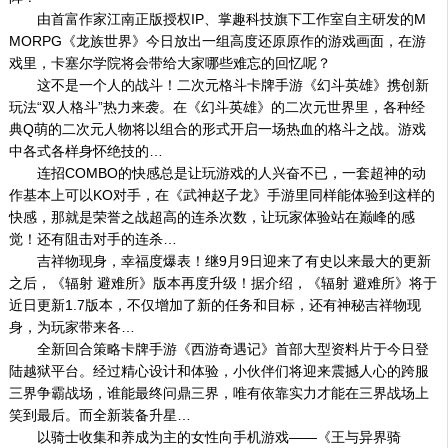
由首富作家江南正版授权IP、掌趣科技旗下工作室自主研发的M
MORPG《龙族世界》今日放出一组高度还原原作的游戏画面，在游
戏里，卡塞尔学院将会带给大家哪些难忘的回忆呢？
这不是一个人的战斗！二次元格斗卡牌手游《幻斗英雄》携创新
玩法“双人格斗”热力来袭。在《幻斗英雄》的二次元世界里，各种经
典Q萌的二次元人物将以组合的形式开启一场热血的格斗之战。游戏
中各式各样身怀绝技的…
连招COMBO的快感总是让玩游戏的人兴奋不已，一套超神的动
作基本上可以KO对手，在《武神赵子龙》手游里同样能体验到这样的
快感，那就是荣誉之战超高的连杀次数，让玩家体验站在巅峰的感
觉！还有阻击对手的连杀…
吉祥物现身，幸福度爆表！继9月9日迎来了有史以来最大的更新
之后，《辐射 避难所》版本再度升级！据介绍，《辐射 避难所》将于
近日更新1.7版本，不仅增加了新的任务和目标，还有神秘吉祥物现
身，为玩家带来各…
全新回合策略卡牌手游《西游奇遇记》首部大型资料片于今日登
陆越狱平台。经过精心设计和体验，小伙伴们将迎来震撼人心的跨服
三界争霸战场，谁能最终问鼎三界，唯有依靠实力才能在三界战场上
笑到最后。而全新装备升星…
以骑士收集和养成为主的女性向手机游戏——《王与异界骑