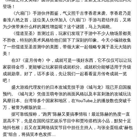
登场！
《六扇门》手游伙伴图鉴，气义照千古李香君来袭。李香君乃是
秦淮八艳之首，这位美人伙伴加入《六扇门》手游与君结伴后，又将
为少侠带来什么样的属性增益呢？这个谜团，马上为揭晓。
《儒道至圣》首测过后，玩家们发现了手游中不少人物场景都美
不胜收，特别的美术风格给他们留下了深刻的印象。今天小编就收集
了一些儒道至圣首测中的美图，带领大家一起领略专属于圣元大陆的
美！
在37《蓝月传奇》中，成就可是一项好东西，它不仅仅可以让玩
家获得金币，更能够让玩家获得成就积分。成就积分能够适用于升级
成就勋章。好了，话不多说，先让我们一起看看蓝月传奇成就一览
吧！
盛大游戏代理发行的日本攻城竞技手游《城与龙》现已开启国服
预约。《城与龙》凭借丑萌夸张的画面风格以及丰富刺激的攻城玩法
风靡日本、台湾等多个国家和地区，在YouTube上的播放数也突破千
万，被誉为横版的皇…
据可靠线报称，“跑男”陈赫又要搞事情啦！最近陈赫的热度一直
居高不下，先是在国民综艺娱乐节目中和贾玲搭档演小品，默契十足
地抖包袱；后又在某网络搞笑节目中担任主持人，与张全蛋组成“赫包
蛋”组合，将搞笑本色发挥…