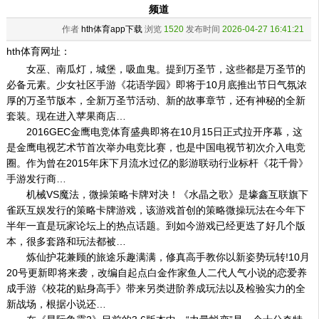
频道
作者
hth体育app下载
浏览
1520
发布时间
2026-04-27 16:41:21
hth体育网址：
女巫、南瓜灯，城堡，吸血鬼。提到万圣节，这些都是万圣节的
必备元素。少女社区手游《花语学园》即将于10月底推出节日气氛浓
厚的万圣节版本，全新万圣节活动、新的故事章节，还有神秘的全新
套装。现在进入苹果商店…
2016GEC金鹰电竞体育盛典即将在10月15日正式拉开序幕，这
是金鹰电视艺术节首次举办电竞比赛，也是中国电视节初次介入电竞
圈。作为曾在2015年床下月流水过亿的影游联动行业标杆《花千骨》
手游发行商…
机械VS魔法，微操策略卡牌对决！《水晶之歌》是壕鑫互联旗下
雀跃互娱发行的策略卡牌游戏，该游戏首创的策略微操玩法在今年下
半年一直是玩家论坛上的热点话题。到如今游戏已经更迭了好几个版
本，很多套路和玩法都被…
炼仙护花兼顾的旅途乐趣满满，修真高手教你以新姿势玩转!10月
20号更新即将来袭，改编自起点白金作家鱼人二代人气小说的恋爱养
成手游《校花的贴身高手》带来另类进阶养成玩法以及检验实力的全
新战场，根据小说还…