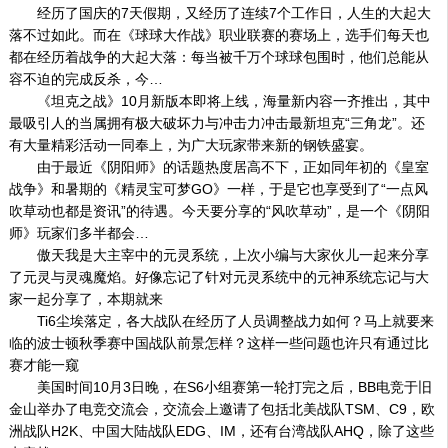
经历了国庆的7天假期，又经历了连续7个工作日，人生的大起大
落不过如此。而在《球球大作战》职业联赛的赛场上，选手们每天也
都在经历着战争的大起大落：每当被千万个球球包围时，他们总能从
容不迫的完成反杀，今…
《坦克之战》10月新版本即将上线，海量新内容一齐推出，其中
最吸引人的当属拥有极大破坏力与冲击力冲击最新坦克“三角龙”。还
有大量精彩活动一同奉上，为广大玩家带来新的钢铁盛宴。
由于最近《阴阳师》的话题热度居高不下，正如同年初的《皇室
战争》和暑期的《精灵宝可梦GO》一样，于是它也享受到了“一点风
吹草动也都是资讯”的待遇。今天要分享的“风吹草动”，是一个《阴阳
师》玩家们多半都会…
傲天我是大主宰中的元灵系统，上次小编与大家伙儿一起来分享
了元灵与灵魂魔焰。好像忘记了针对元灵系统中的元神系统忘记与大
家一起分享了，本期就来
Ti6尘埃落定，各大战队在经历了人员调整战力如何？马上就要来
临的波士顿秋季赛中国战队前景怎样？这样一些问题也许只有通过比
赛才能一窥
美国时间10月3日晚，在S6小组赛第一轮打完之后，BB电竞于旧
金山举办了电竞交流会，交流会上邀请了包括北美战队TSM、C9，欧
洲战队H2K、中国大陆战队EDG、IM，还有台湾战队AHQ，除了这些