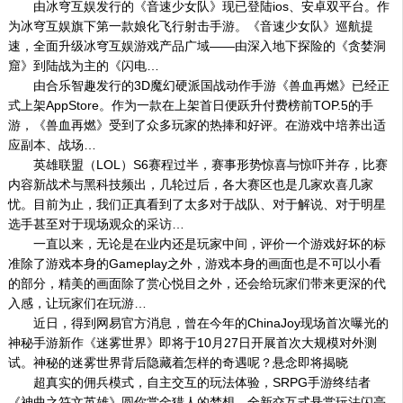
由冰穹互娱发行的《音速少女队》现已登陆ios、安卓双平台。作
为冰穹互娱旗下第一款娘化飞行射击手游。《音速少女队》巡航提
速，全面升级冰穹互娱游戏产品广域——由深入地下探险的《贪婪洞
窟》到陆战为主的《闪电…
由合乐智趣发行的3D魔幻硬派国战动作手游《兽血再燃》已经正
式上架AppStore。作为一款在上架首日便跃升付费榜前TOP.5的手
游，《兽血再燃》受到了众多玩家的热捧和好评。在游戏中培养出适
应副本、战场…
英雄联盟（LOL）S6赛程过半，赛事形势惊喜与惊吓并存，比赛
内容新战术与黑科技频出，几轮过后，各大赛区也是几家欢喜几家
忧。目前为止，我们正真看到了太多对于战队、对于解说、对于明星
选手甚至对于现场观众的采访…
一直以来，无论是在业内还是玩家中间，评价一个游戏好坏的标
准除了游戏本身的Gameplay之外，游戏本身的画面也是不可以小看
的部分，精美的画面除了赏心悦目之外，还会给玩家们带来更深的代
入感，让玩家们在玩游…
近日，得到网易官方消息，曾在今年的ChinaJoy现场首次曝光的
神秘手游新作《迷雾世界》即将于10月27日开展首次大规模对外测
试。神秘的迷雾世界背后隐藏着怎样的奇遇呢？悬念即将揭晓
超真实的佣兵模式，自主交互的玩法体验，SRPG手游终结者
《神曲之符文英雄》圆你赏金猎人的梦想，全新交互式悬赏玩法闪亮