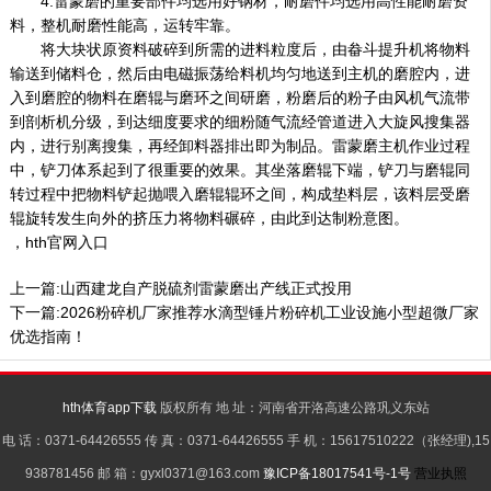
4.雷蒙磨的重要部件均选用好钢材，耐磨件均选用高性能耐磨资
料，整机耐磨性能高，运转牢靠。
将大块状原资料破碎到所需的进料粒度后，由畚斗提升机将物料
输送到储料仓，然后由电磁振荡给料机均匀地送到主机的磨腔内，进
入到磨腔的物料在磨辊与磨环之间研磨，粉磨后的粉子由风机气流带
到剖析机分级，到达细度要求的细粉随气流经管道进入大旋风搜集器
内，进行别离搜集，再经卸料器排出即为制品。雷蒙磨主机作业过程
中，铲刀体系起到了很重要的效果。其坐落磨辊下端，铲刀与磨辊同
转过程中把物料铲起抛喂入磨辊辊环之间，构成垫料层，该料层受磨
辊旋转发生向外的挤压力将物料碾碎，由此到达制粉意图。
，hth官网入口
上一篇:
山西建龙自产脱硫剂雷蒙磨出产线正式投用
下一篇:
2026粉碎机厂家推荐水滴型锤片粉碎机工业设施小型超微厂家
优选指南！
hth体育app下载
版权所有 地 址：河南省开洛高速公路巩义东站
电 话：0371-64426555 传 真：0371-64426555 手 机：15617510222（张经理),15
938781456 邮 箱：gyxl0371@163.com
豫ICP备18017541号-1号
营业执照