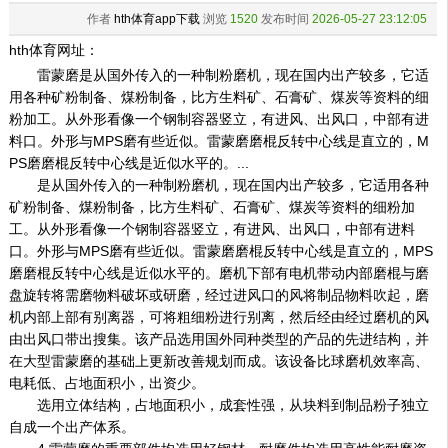
作者
hth体育app下载
浏览
1520
发布时间
2026-05-27 23:12:05
hth体育网址：
雷蒙磨是从国外传入的一种制粉磨机，现在国内出产较多，它适
用各种矿粉制备、煤粉制备，比方生料矿、石膏矿、煤炭等资料的细
粉加工。从外形看像一个钢制容器竖立，有进风、出风口，中部有进
料口。外形与MPS磨有些近似。雷蒙磨磨棍反转中心线是直立的，M
PS磨磨棍反转中心线是近似水平的。...
是从国外传入的一种制粉磨机，现在国内出产较多，它适用各种
矿粉制备、煤粉制备，比方生料矿、石膏矿、煤炭等资料的细粉加
工。从外形看像一个钢制容器竖立，有进风、出风口，中部有进料
口。外形与MPS磨有些近似。雷蒙磨磨棍反转中心线是直立的，MPS
磨磨棍反转中心线是近似水平的。磨机下部有电机带动内部磨棍与磨
盘旋转将需磨物料破坏或研磨，经过进风口的风将制品物料吹起，磨
机内部上部有别离器，可将粗细粉进行别离，然后经由经过磨机的风
由出风口带出搜集。该产品选用国外同种类型的产品的先进结构，并
在大型雷蒙磨的基础上更新改善规划而成。该设备比球磨机效率高、
电耗低、占地面积小，出资少。
选用立体结构，占地面积小，成套性强，从块料到制品粉子独立
自成一个出产体系。