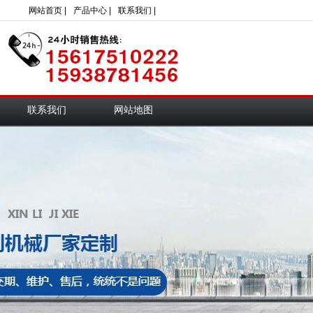
网站首页 |
产品中心 |
联系我们 |
联系我们
网站地图