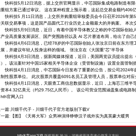
快科技5月12日消息，据上交所官网显示，中芯国际集成电路制造有限公
的重组方案已通过审议。 这在某种程度上预示着，这起总交易金额约406
快科技5 月11日消息，上交所并购重组审核委员会今日召开2026年第
暨关联交易事项，这是国产晶圆代工行业历史上金额最大的并购案。 本次交
快科技5月9日消息，近日，有着中国半导体教父之称的中芯国际创始人
体产业高质量发展误区、国产突围路径以及 AI 芯片赛道布局，给出了自己
快科技4月6日消息，已经78岁的中芯国际创始人张汝京日前在东方理
发展，并建议年轻人投身这样的领域。 张汝京在《大国重“芯“半导体
快科技4月3日消息，据新闻媒体报道，近日，美国两党议员提出提出《硬
案）。该法案针对中国15家相关半导体企业（受管制设施）设置全面管制措
快科技4月1日消息，中芯国际今日发布了重要的公告，按公司2024年的股
限制性股票单位。 此次股票共覆盖6091名员工及管理人员，股票单位对应公
快科技4月1日消息，天眼查工商信息数据显示，近日，上海芯三维半导
册资本4.32亿美元（约29.75亿人民币）。 该公司营业范围涵盖集成电
hth官网入口
一篇:
川畑千代子 - 川畑千代子官方老版别下载V
一篇:
【图】《天将大军》众男神演绎铮铮汉子戏外实为真英豪大暖男
hth体育app下载
版权所有 地 址：河南省开洛高速公路巩义东站