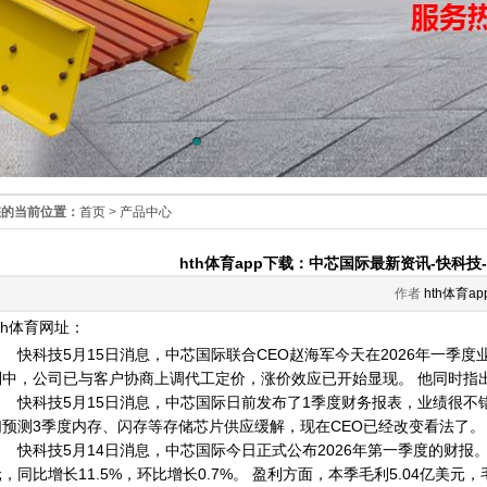
您的当前位置：
首页
>
产品中心
hth体育app下载：中芯国际最新资讯-快科技
作者
hth体育a
th体育网址：
快科技5月15日消息，中芯国际联合CEO赵海军今天在2026年一季度
别中，公司已与客户协商上调代工定价，涨价效应已开始显现。 他同时指
快科技5月15日消息，中芯国际日前发布了1季度财务报表，业绩很不
们预测3季度内存、闪存等存储芯片供应缓解，现在CEO已经改变看法了。 
快科技5月14日消息，中芯国际今日正式公布2026年第一季度的财报。业
，同比增长11.5%，环比增长0.7%。 盈利方面，本季毛利5.04亿美元，