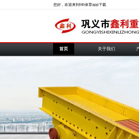
您好，欢迎来到hth体育app下载
首页
关于我们