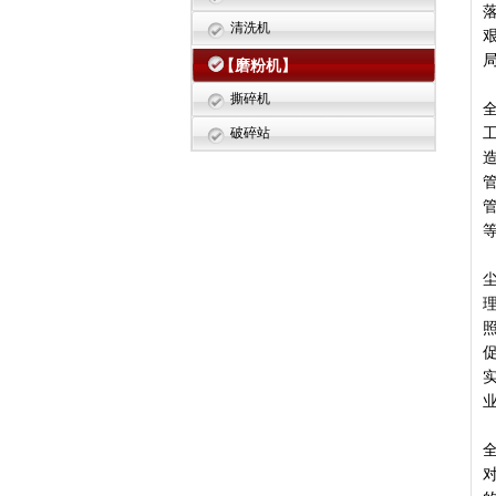
清洗机
【磨粉机】
撕碎机
破碎站