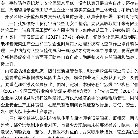
落实，事故防范意识差，安全保障水平低，没有认真开展自查自改，还存
艰巨。为继续推动全市工贸行业企业严格落实安全生产主体责任，不断的
局、开发区环保安监分局要充分认清当前形势，认真安排部署，有针对行
（一）扎实做好工贸行业有限空间安全整治。要认真吸取近年来有限空
全监管工作，认真开展工贸行业有限空间作业条件确认工作，继续按照《2
工作方案》（宁安监工贸〔2017〕27号）的要求，督促企业完善规章制
造纸和酱腌菜生产企业和工贸企业附属污水处理系统有限空间作业条件确
管理，严密防范有限空间硫化氢和一氧化碳等有毒气体中毒事故。要逐步
管台账并督促企业全方面开展隐患自查自改，彻底整改存在的问题和隐患
等级上升。
内粉尘防爆企业动态，随时更新监管台账，对涉爆粉尘与职业病防护的
尘，监管重点应根据事故风险由高到低、粉尘作业场所人数从多到少，及
理。要重点加强涉及金属粉尘、面粉、淀粉、木粉等粉尘涉爆企业和粉尘作
照《2017年全区工贸行业粉尘防爆专项整治方案》（宁安监工贸〔2017
促企业采取现场及时清扫这种最行之有效又经济的手段加强现场管理，同
实企业安全生产主体责任，在隐患整改期间要保证整改措施、责任、资金、
业发生较大以上安全生产事故。
（三）完全解决涉氨制冷液氨使用专项治理的遗留问题。原州区、西吉
全监管，部分涉氨制冷企业对区、市督查发现隐患未按要求整改，隐患一
对发现的问题要逐一整改。凡整改不到位的，要采取果断措施，该立案的