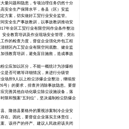
在大量问题和隐患，专项治理任务仍然十分
提高安全生产保障水平，各县（区）安监
制定方案，切实做好工贸行业安全监管。
间安全生产事故教训，以事故教训推动安
017年全区工贸行业有限空间作业条件整治
度、安全教育培训及作业现场安全管理，突出
认工作的检查力度，督促企业强化外包工程
摸清辖区内工贸企业有限空间底数、健全监
，加强教育培训，避免盲目施救，造成事故
粉尘应加以区分，不能一概统计为涉爆粉
粉尘是否可燃等详细情况，来进行分级管
业场所9人以上粉尘涉爆企业整治，继续按
〕26号）的要求，排查并消除事故隐患。要督
时应完善其他自动化吸尘除尘设施设备，落
时限和预案“五到位”，坚决遏制粉尘防爆企
县、隆德县要格外的重视涉案制冷企业安
直存在。因此，要督促企业落实主体责任，
立案、该停产的停产、建议人民政府该关闭