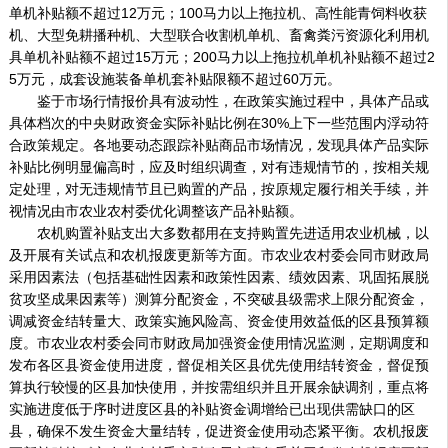
单机补贴额不超过12万元；100马力以上拖拉机、高性能青饲料收获
机、大型免耕播种机、大型联合收割机单机、畜禽粪污资源化利用机
具单机补贴额不超过15万元；200马力以上拖拉机单机补贴额不超过2
5万元，成套设施装备单机套补贴限额不超过60万元。
鉴于市场行情报价具有波动性，在政策实施过程中，具体产品或
具体档次的中央财政资金实际补贴比例在30%上下一些范围内浮动符
合政策规定。各地要动态跟踪补贴商品市场情况，发现具体产品实际
补贴比例明显偏高时，应及时组织调查，对有违规情节的，按相关规
定处理，对无违规情节且已购置的产品，按原规定履行相关手续，并
视情况由市农业农村委优化调整该产品补贴额。
农机购置补贴支出大多数都用在支持购置先进适用农业机械，以
及开展有关试点和农机报废更新等方面。市农业农村委会同市财政局
采用因素法（包括基础性因素和政策性因素、绩效因素、巩固拓展脱
贫攻坚成果因素等）测算分配资金，不突破县级需求上限分配资金，
调减资金结转量大、政策实施风险高、资金使用效益低的区县预算额
度。市农业农村委会同市财政局加强资金使用情况监测，定期调度和
发布各区县资金使用进度，督促相关区县优先使用结转资金，督促预
算执行较慢的区县加快使用，并按需组织并且开展余缺调剂，重点将
实施进度低于序时进度区县的补贴资金调增给已出现供需缺口的区
县，确保不发生资金大量结转，促进资金使用动态紧平衡。农机报废