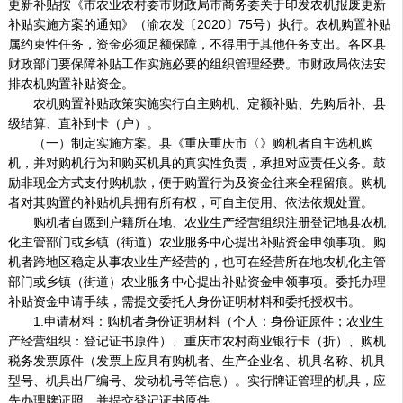
更新补贴按《市农业农村委市财政局市商务委关于印发农机报废更新
补贴实施方案的通知》（渝农发〔2020〕75号）执行。农机购置补贴
属约束性任务，资金必须足额保障，不得用于其他任务支出。各区县
财政部门要保障补贴工作实施必要的组织管理经费。市财政局依法安
排农机购置补贴资金。
农机购置补贴政策实施实行自主购机、定额补贴、先购后补、县
级结算、直补到卡（户）。
（一）制定实施方案。县《重庆重庆市〈》购机者自主选机购
机，并对购机行为和购买机具的真实性负责，承担对应责任义务。鼓
励非现金方式支付购机款，便于购置行为及资金往来全程留痕。购机
者对其购置的补贴机具拥有所有权，可自主使用、依法依规处置。
购机者自愿到户籍所在地、农业生产经营组织注册登记地县农机
化主管部门或乡镇（街道）农业服务中心提出补贴资金申领事项。购
机者跨地区稳定从事农业生产经营的，也可在经营所在地农机化主管
部门或乡镇（街道）农业服务中心提出补贴资金申领事项。委托办理
补贴资金申请手续，需提交委托人身份证明材料和委托授权书。
1.申请材料：购机者身份证明材料（个人：身份证原件；农业生
产经营组织：登记证书原件）、重庆市农村商业银行卡（折）、购机
税务发票原件（发票上应具有购机者、生产企业名、机具名称、机具
型号、机具出厂编号、发动机号等信息）。实行牌证管理的机具，应
先办理牌证照，并提交登记证书原件。