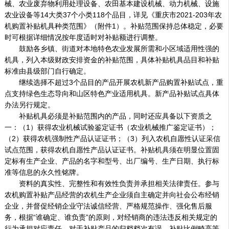
械、农业废弃物利用处理设备、农田基本建设机械、动力机械、设施
农业设备等14大类37个小类118个品目，详见《重庆市2021-203年农
机购置补贴机具种类范围》（附件1）。补贴范围保持总体稳定，必要
时可根据详细情况按年度适时对补贴额进行调整。
鼓励各乡镇、街道对本地特色农业发展所需和小区域适用性强的
机具，列入本级财政安排资金的补贴范围，具体补贴机具品目和补贴
标准由县级部门自行确定。
继续选择不超过3个品目的产品开展农机新产品购置补贴试点，重
点支持绿色生态导向和山区特色产业适用机具。新产品补贴试点具体
办法另行规定。
补贴机具必须是补贴范围内的产品，同时还应具备以下资质之
一：（1）获得农业机械试验鉴定证书（农业机械推广鉴定证书）；
（2）获得农机强制性产品认证证书；（3）列入农机自愿性认证采信
试点范围，获得农机自愿性产品认证证书。补贴机具须在明显位置固
定标有生产企业、产品的名字和型号、出厂编号、生产日期、执行标
准等信息的永久性铭牌。
资料的真实性、完整性和有效性负责并承担相关法律责任。参与
农机购置补贴产品经营的农机生产企业须自主确定并向社会公布经销
企业，并督促经销企业守法诚信经营、严格规范操作、强化售后服
务，根据“谁确定、谁负责”的原则，对经销商的违法违反相关规定的
行为承担对应责任。对于补贴产品的归档档次有误、补贴比例畸高等