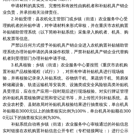
申请材料的真实性、完整性和有效性由购机者和补贴机具产销企
业负责，并承担相关法律责任。
2.补贴受理：县农机化主管部门或乡镇（街道）农业服务中心受
理购机者的补贴申请，对申请材料来形式审核，并在重庆市农机购置
补贴辅助管理系统（以下简称补贴系统）采集录入购机者、机具、购
机发票等信息。
严禁以任何方式授予补贴机具产销企业进入农机购置补贴辅助管
理系统办理补贴申请的具体操作权限，严禁补贴机具产销企业代替购
机者到受理部门办理补贴申请手续。
3.机具核验：乡镇（街道）农业服务中心要按照《重庆市农机购
置补贴产品核验规程（试行）》，对所有申请补贴机具进行现场核
验，并将核验记录录入补贴系统。谷物烘干机、果蔬烘干机、简易保
鲜储藏设备、轨道运输机等安装类、设施类或安全风险较高类补贴机
具受理后，应在生产应用一段时期后进行现场核验。对实行牌证管理
的补贴机具需核验牌证照和登记证书等，并上传照片到补贴系统。县
农业农村委、县财政局对补贴机具核验结果进行抽查核实，单台机具
补贴额在3000元以上的抽查核实比例为100%，单台机具补贴额在300
0元以下的抽查核实比例为30%。
补贴系统自动将乡镇（街道）农业服务中心审核通过的补贴信息
实时链接在农机购置补贴信息公开专栏（专栏链接网址：）进行公示