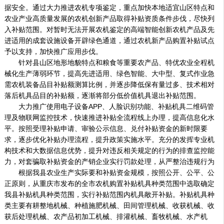
据安全。通过大力推进农机专项鉴定，重点加快本地适宜山区特点和
农业产业高质量发展的农机创新产品取得补贴资质条件步伐，尽快列
入补贴范围。对暂时无法开展农机鉴定的高端智能创新农机产品及先
进适用的成套设施设备开辟绿色通道，通过农机新产品购置补贴试点
予以支持，加快推广应用步伐。
针对县山区地形地貌特点和粮食等重要农产品、特优农业全程机
械化生产薄弱环节，提高先进适用、绿色智能、大中型、复式作业急
需农机装备品目补贴额测算比例，并逐步降低保有量过多、技术相对
落后机具品目的补贴额，逐渐将部分低价值机具退出补贴范围。
大力推广使用电子设备APP、人脸识别功能、补贴机具二维码管
理及物联网监控技术，快速推进补贴全流程线上办理，提高信息化水
平。按照受理补贴申请、审验公示信息、兑付补贴资金的新时限要
求，逐步优化补贴办理流程，提升政策实施水平。充分的发挥专业机
构技术和大数据信息优势，提升对违反相关规定的行为的排查监控能
力，对套骗取补贴资金的产销企业实行罚款处理，从严整治违规行为
根据我县农业生产实际要和补贴资金规模，按照公开、公平、公
正原则，从重庆市发布的全市农机购置补贴机具种类范围中选取确定
我县补贴机具种类范围，实行补贴范围内机具敞开补贴。补贴机具种
类主要有耕整地机械、种植施肥机械、田间管理机械、收获机械、收
获后处理机械、农产品初加工机械、排灌机械、畜牧机械、水产机