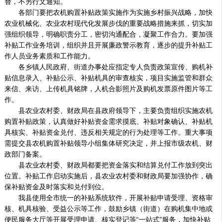
替，不另行文通知。
各部门要把农机购置补贴政策实施作为实施乡村振兴战略，加快
农业机械化、农业农村现代化发展步伐的重要战略措施来抓，切实加
强组织领导，明确职责分工，密切沟通配合，凝聚工作合力。要加强
补贴工作业务培训，组织并且开展廉政警示教育，逐步的提升补贴工
作人员业务素质和工作能力。
各乡镇人民政府、街道办事处应指定专人负责政策宣传、购机补
贴信息录入、补贴公示、补贴机具的审查核实，项目实施监管和群众
来信、来访、上传机具铭牌，人机合影照片及购机发票原件图片等工
作。
县农业农村委、财政局在县政府领导下，主要负责组织实施农机
购置补贴政策，认真做好补贴资金需求摸底、补贴对象确认、补贴机
具核实、补贴资金兑付、违反相关规定的行为处理等工作。重大事项
需提交县农机购置补贴领导小组集体研究决定，并上报市级农机、财
政部门备案。
县农业农村委、财政局都要把资金落实和结算兑付工作放到突出
位置。补贴工作启动实施后，县农业农村委和财政局要加强协作，确
保补贴资金及时落实和兑付到位。
我县使用全市统一的补贴系统软件，开展补贴申请受理、资格审
核、机具核验、受益公示等工作，鼓励乡镇（街道）在购机集中地或
便民服务大厅等开展受理申请、核实登记等“一站式”服务，加快补贴