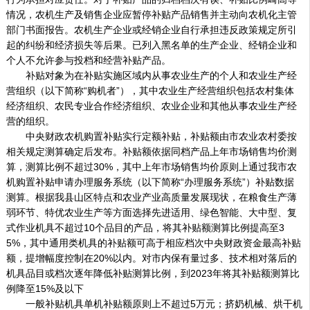
情况，农机生产及销售企业应暂停补贴产品销售并主动向农机化主管
部门书面报告。农机生产企业或经销企业自行承担违反政策规定所引
起的纠纷和经济损失等后果。已列入黑名单的生产企业、经销企业和
个人不允许参与投档和经营补贴产品。
补贴对象为在补贴实施区域内从事农业生产的个人和农业生产经
营组织（以下简称“购机者”），其中农业生产经营组织包括农村集体
经济组织、农民专业合作经济组织、农业企业和其他从事农业生产经
营的组织。
中央财政农机购置补贴实行定额补贴，补贴额由市农业农村委按
相关规定测算确定后发布。补贴额依据同档产品上年市场销售均价测
算，测算比例不超过30%，其中上年市场销售均价原则上通过我市农
机购置补贴申请办理服务系统（以下简称“办理服务系统”）补贴数据
测算。根据我县山区特点和农业产业高质量发展现状，在粮食生产薄
弱环节、特优农业生产等方面选择先进适用、绿色智能、大中型、复
式作业机具不超过10个品目的产品，将其补贴额测算比例提高至3
5%，其中通用类机具的补贴额可高于相应档次中央财政资金最高补贴
额，提增幅度控制在20%以内。对市内保有量过多、技术相对落后的
机具品目或档次逐年降低补贴测算比例，到2023年将其补贴额测算比
例降至15%及以下
一般补贴机具单机补贴额原则上不超过5万元；挤奶机械、烘干机