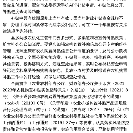
资金兑付进度。配合市农委探索手机APP补贴申请、补贴信息公开、
补贴进度查询等功能。
补贴申领有效期原则上当年有效，因当年财政补贴资金规模不
够、办理手续时间紧张等无法享受补贴的，可在下一个年度按有关法
律法规优先补贴。
县乡两级农机化主管部门要多形式、多渠道积极宣传补贴政策，
扩大社会公众知晓度。要逐步加强农机购置补贴信息公开专栏的维护
管理，按照重庆市农机购置补贴信息公开制度的要求，及时公示购机
补贴者信息，全面公开实施方案、补贴额一览表、操作程序、补贴机
具信息表、投诉咨询方式、违规查处结果等，实时公布补贴资金申请
登记进度和享受补贴购机者信息。县农业农村委及时报送在农机购置
补贴工作中的好经验、好做法和违规查处情况。
全面贯彻《农业农村部办公厅、财政部办公厅关于印发〈2021—
2023年农机购置补贴实施指导意见〉的通知》（农办计财〔2021〕8
号）《关于逐步加强农机购置补贴政策监管强化纪律约束的通知》
（农办机〔2019〕6号）《关于印发〈农业机械购置补贴产品违规经
营行为处理办法（试行）〉的通知》（农办财〔2017〕26号）和《市
农业农村委办公室关于做好市农业农村委系统社会信用体系建设有关
工作的通知》（工作通知〔2019〕37号）等要求，认真落实风险防控
责任和异常情形主动报告制度，实施信用联合奖惩，严格信用管理和