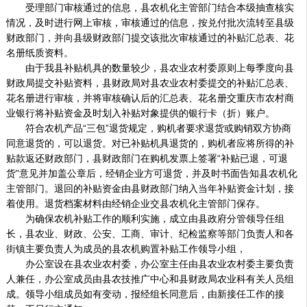
受理部门审核通过的信息，县农机化主管部门结合本级抽查核实
情况，及时进行网上审核，审核通过的信息，按兑付批次流转至县级
财政部门，并向县级财政部门提交该批次审核通过的补贴汇总表、花
名册纸质资料。
由于我县补贴机具的数量较少，县农业农村委原则上每季度向县
财政局提交补贴资料，县财政局对县农业农村委提交的补贴汇总表、
花名册进行审核，并将审核确认后的汇总表、花名册交重庆市农村商
业银行将补贴资金及时划入补贴对象提供的银行卡（折）账户。
符合农机产品“三包”退货规定，购机者要求退货或购销双方协商
同意退货的，可以退货。对已补贴机具退货的，购机者应将所得的补
贴款返还财政部门，县财政部门在购机发票上签署“补贴已退，可退
货”意见并加盖公章后，经销企业方可退货，并及时书面告知县农机化
主管部门。退回的补贴资金由县财政部门纳入当年补贴资金计划，接
着使用。退货档案材料由经销企业交县农机化主管部门保存。
为确保农机补贴工作的顺利实施，成立由县政府分管领导任组
长，县农业、财政、公安、工商、审计、纪检监察等部门负责人和各
街镇主要负责人为成员的县农机购置补贴工作领导小组，
办公室设在县农业农村委，办公室主任由县农业农村委主要负责
人兼任，办公室成员由县农技推广中心和县财政局农业科有关人员组
成。领导小组成员如有变动，报经组长同意后，由新接任工作的接