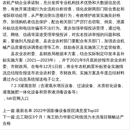
农机产销企业承诺制，充分发挥专业机构技术优势和大数据信息优
势，有效开展违规行为全流程分析排查，强化农财两部门联合查处和
省际联动处理，从严整治突出违规行为，有效维护政策实施良好秩
序。加强购机者信息保护，配合相关部门严厉打击窃取、倒卖、泄露
补贴信息和电信诈骗等不法行为。逐步加强举报投诉受理，通过电
话、网络、信函等渠道受理举报投诉，对实名投诉举报的问题和线
索，要做到凡报必查。县农业农村部门要配合有关部门，加强农业机
械产品质量投诉调查处理等工作。鼓励各区县实施第三方监管核查。
县农业农村委、县财政局根据本方案，结合实际制定印发本县补
贴实施方案（2021—2023年），并于2021年9月底前抄报市农业农村
委、市财政局。在每年12月1日前，将全年农机购置补贴资金实施情
况总结报告报送市农业农村委、市财政局。实施方案及年度总结材料
通过办公信息系统报送电子公文。
7.2.3灌溉首部（含灌溉水增压设备、过滤设备、水质软化设备、
灌溉施肥一体化设备和营养液消毒设备等）
，hth官网入口
上一篇:
最新名单 2022中国影像设备医院满意度Top10
下一篇:
总工期仅3个月！海王助力华新亿吨线强力水洗项目顺畅达产
合格