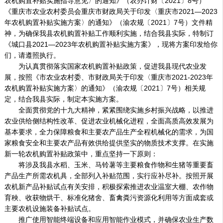
农机购置补贴实施指导意见〉的通知》（农办计财〔2021〕8号）
《重庆市农业农村委员会重庆市财政局关于印发〈重庆市2021—2023
年农机购置补贴实施方案〉的通知》（渝农规〔2021〕7号）文件精
神，为确保我县农机购置补贴工作顺利实施，结合我县实际，特制订
《城口县2021—2023年农机购置补贴实施方案》，现将方案印发给你
们，请遵照执行。
为认真贯彻落实国家农机购置补贴政策，促进我县现代农业发
展，按照《市农业农村委、市财政局关于印发〈重庆市2021-2023年
农机购置补贴实施方案〉的通知》（渝农规〔2021〕7号）相关规
定，结合我县实际，制定本实施方案。
全面贯彻党的十九大精神，紧紧围绕实施乡村振兴战略，以推进
农业供给侧结构性改革、促进农业机械化进程，全面高质高效发展为
基本要求，全力保障粮食和主要农产品生产全程机械化的需求，为国
家粮食安全和主要农产品有效供给提供坚实的物质技术支撑。在实施
新一轮农机购置补贴政策中，重点坚持一下原则：
将涉及我县水稻、玉米、马铃薯等主要粮食作物和生猪等重要畜
产品生产所需农机具，全部列入补贴范围，实行应补尽补。按照开展
农机新产品补贴试点有关安排，积极探索推进农业温室大棚、农作物
育秧、收获物烘干、标准化猪舍、畜禽粪污资源化利用等方面成套或
主要农机设施装备补贴试点。
推广使用智能终端设备和应用智能作业模式，并确保农业生产数